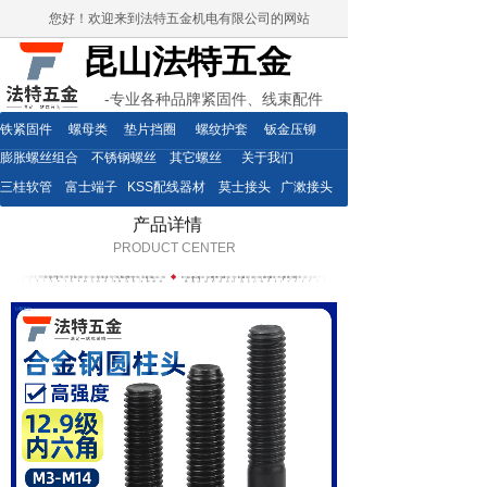
您好！欢迎来到法特五金机电有限公司的网站
昆山法特五金
-专业各种品牌紧固件、线束配件
铁紧固件
螺母类
垫片挡圈
螺纹护套
钣金压铆
膨胀螺丝组合
不锈钢螺丝
其它螺丝
关于我们
三桂软管
富士端子
KSS配线器材
莫士接头
广漱接头
产品详情
PRODUCT CENTER